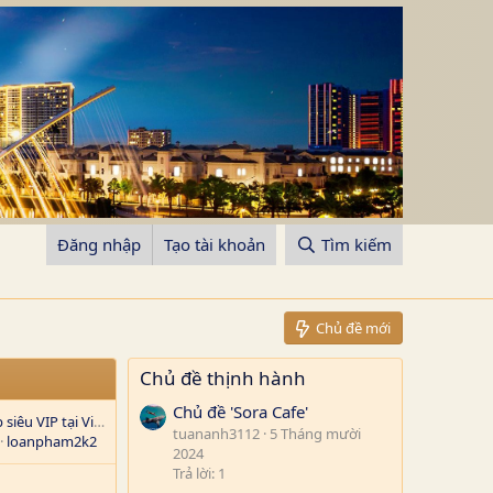
Đăng nhập
Tạo tài khoản
Tìm kiếm
Chủ đề mới
Chủ đề thịnh hành
Chủ đề 'Sora Cafe'
Bán biệt thự đơn lập siêu VIP tại Vinhomes Ocean Park 1, Gia Lâm. Gần sông và biển hồ nước mặn
tuananh3112
5 Tháng mười
loanpham2k2
2024
Trả lời: 1