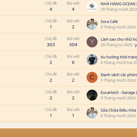
Chủ đề
Bài viết
NHÀ HÀNG OCEAN P
4
4
29 Tháng mười 202
Chủ đề
Bài viết
Sora Cafe
1
2
9 Tháng mười 2024
Chủ đề
Bài viết
Y
303
304
28 Tháng tư 2025
y
Chủ đề
Bài viết
2
6
4 Tháng mười hai 2
Chủ đề
Bài viết
C
2
2
5 Tháng mười 2024
Chủ đề
Bài viết
Eucartech - Garage 
2
2
9 Tháng mười 2024
Chủ đề
Bài viết
1
1
8 Tháng mười 2024