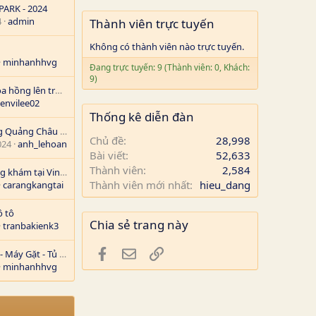
ARK - 2024
4
admin
Thành viên trực tuyến
Không có thành viên nào trực tuyến.
minhanhhvg
Đang trực tuyến: 9 (Thành viên: 0, Khách:
9)
Làm sao cho nhũ hoa hồng lên trở lại?
envilee02
Thống kê diễn đàn
Xu hướng thời trang Quảng Châu 2024: Đổi mới và đa dạng cùng CNBUY
Chủ đề
28,998
024
anh_lehoang1
Bài viết
52,633
Thành viên
2,584
Danh sách các phòng khám tại Vinhomes Ocean Park 1
Thành viên mới nhất
hieu_dang
carangkangtai
ô tô
Chia sẻ trang này
tranbakienk3
Facebook
Email
Link
Sửa Chữa Điều Hòa - Máy Gặt - Tủ Lạnh
minhanhhvg