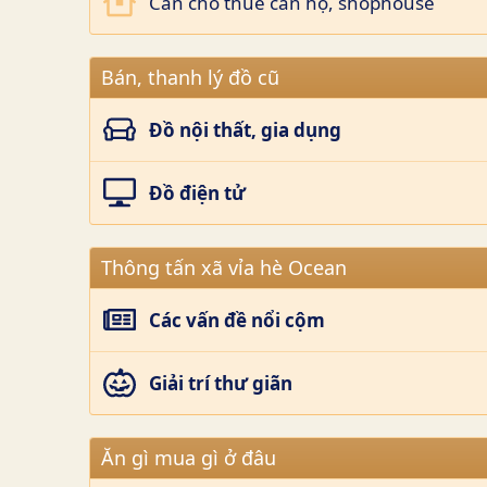
Cần cho thuê căn hộ, shophouse
Bán, thanh lý đồ cũ
Đồ nội thất, gia dụng
Đồ điện tử
Thông tấn xã vỉa hè Ocean
Các vấn đề nổi cộm
Giải trí thư giãn
Ăn gì mua gì ở đâu