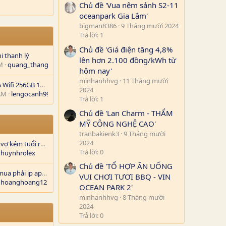
Chủ đề 'Vua nệm sảnh S2-11
oceanpark Gia Lâm'
bigman8386
9 Tháng mười 2024
Trả lời: 1
Chủ đề 'Giá điện tăng 4,8%
i thanh lý
lên hơn 2.100 đồng/kWh từ
M
quang_thang
hôm nay'
minhanhhvg
11 Tháng mười
Em bán IPad Pro M5 Wifi 256GB 11 inch mới 100%
2024
AM
lengocanh99
Trả lời: 1
Chủ đề 'Lan Charm - THẨM
MỸ CÔNG NGHỆ CAO'
tranbakienk3
9 Tháng mười
2024
Anh Đức đến mừng vợ kém tuổi ra mắt phim
Trả lời: 0
huynhrolex
Chủ đề 'TỔ HỢP ĂN UỐNG
Em cần tư vấn việc mua phải ip ap ẩn hay hàng "chôm"
VUI CHƠI TƯƠI BBQ - VIN
hoanghoang12
OCEAN PARK 2'
minhanhhvg
8 Tháng mười
2024
Trả lời: 0